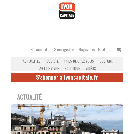
Accéder
au
contenu
Voir
Se connecter
S’enregistrer
Magazines
Boutique
le
ACTUALITÉS
SOCIÉTÉ
PRÈS DE CHEZ VOUS
CULTURE
panier
ART DE VIVRE
POLITIQUE
VIDÉOS
S'abonner à lyoncapitale.fr
ACTUALITÉ