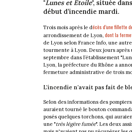
"
Lunes et Étoile
", située da
début d’incendie mardi.
écès d’une fillette
Trois mois après le d
dont la ferme
arrondissement de Lyon,
de Lyon selon France Info, une autr
tourmente à Lyon. Deux jours après 
septembre dans l’établissement "Lune
Lyon, la préfecture du Rhône a ann
fermeture administrative de trois moi
L'incendie n'avait pas fait de bl
Selon des informations des pompiers 
auraient tourné le bouton commandan
posés quelques torchons, qui aurai
une "
très légère fumée
". Les deux ass
mais n'avaient pas pu récupérer les qu