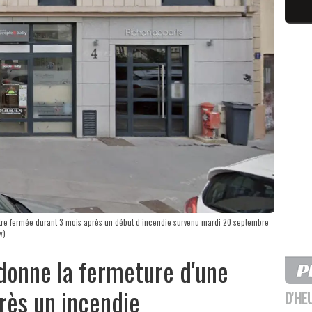
tre fermée durant 3 mois après un début d’incendie survenu mardi 20 septembre
w)
rdonne la fermeture d'une
rès un incendie
D'HE