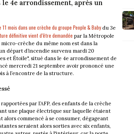
ns le 4e arrondissement, après un
 de 11 mois dans une crèche du groupe People & Baby
du 3e
ture définitive vient d’être demandée
par la Métropole
e micro-crèche du même nom est dans la
un départ d’incendie survenu mardi 20
s et Étoile", situé dans le 4e arrondissement de
oncé mercredi 21 septembre avoir prononcé une
s à l’encontre de la structure.
essé
rapportées par l’AFP, des enfants de la crèche
t une plaque électrique sur laquelle étaient
ent alors commencé à se consumer, dégageant
istantes seraient alors sorties avec six enfants,
atre autres, restés à l'intérieur, car la porte