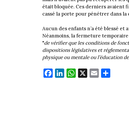
était bloquée. Ces derniers avaient 
cassé la porte pour pénétrer dans la
Aucun des enfants n’a été blessé et a
Néanmoins, la fermeture temporaire 
"
de vérifier que les conditions de fo
dispositions législatives et réglementa
physique ou mentale ou l’éducation des
Fa
Li
W
X
E
Pa
ce
nk
ha
m
rt
bo
ed
ts
ail
ag
ok
In
Ap
er
p