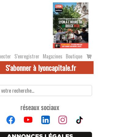
Voir
necter
S’enregistrer
Magazines
Boutique
le
S'abonner à lyoncapitale.fr
panier
réseaux sociaux