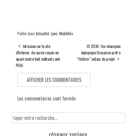
Publié dans
Actualité
,
Lyon
,
Mobilités
Intrusion sur le site
JO 2030 : l'ex-champion
d'Arkema : du sursis requis en
olympique Grospiron prêt à
appel contre huit militants anti
"fédérer" autour du projet
PFAS
AFFICHER LES COMMENTAIRES
Les commentaires sont fermés
réseaux sociaux