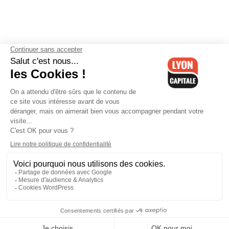
Contactez-nous
-
Mentions légales
-
CGV
-
Politique de
confidentialité
-
Gestion des cookies
-
Lyon Capitale TV
-
Archives
Lyon Capitale
Lyon Capitale - 51 avenue Maréchal Foch - CS 40091 - 69456 Lyon
Cedex 06