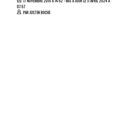
17 NOVEMBRE 2015 À 14:52
- MIS À JOUR LE 11 AVRIL 2024 À
07:57
PAR
JUSTIN BOCHE