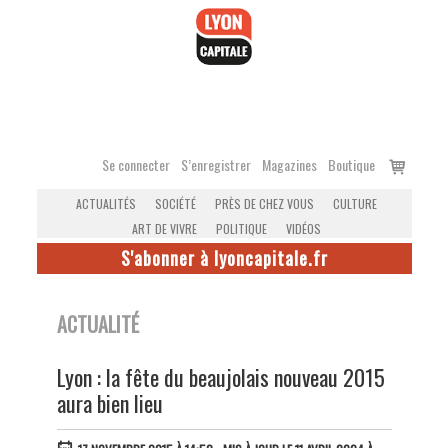
Accéder
au
contenu
Voir
Se connecter
S’enregistrer
Magazines
Boutique
le
ACTUALITÉS
SOCIÉTÉ
PRÈS DE CHEZ VOUS
CULTURE
panier
ART DE VIVRE
POLITIQUE
VIDÉOS
S'abonner à lyoncapitale.fr
ACTUALITÉ
Lyon : la fête du beaujolais nouveau 2015
aura bien lieu