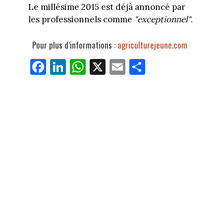
Le millésime 2015 est déjà annoncé par
les professionnels comme
"exceptionnel"
.
Pour plus d’informations :
agriculturejeune.com
Fa
Li
W
X
E
Pa
ce
nk
ha
m
rt
bo
ed
ts
ail
ag
ok
In
Ap
er
p