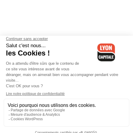
Contactez-nous
-
Mentions légales
-
CGV
-
Politique de
confidentialité
-
Gestion des cookies
-
Lyon Capitale TV
-
Archives
Lyon Capitale
Lyon Capitale - 51 avenue Maréchal Foch - CS 40091 - 69456 Lyon