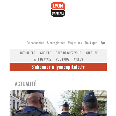
Accéder
au
contenu
Voir
Se connecter
S’enregistrer
Magazines
Boutique
le
ACTUALITÉS
SOCIÉTÉ
PRÈS DE CHEZ VOUS
CULTURE
panier
ART DE VIVRE
POLITIQUE
VIDÉOS
S'abonner à lyoncapitale.fr
ACTUALITÉ