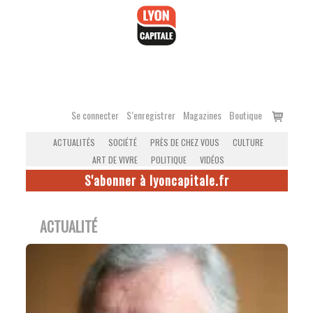
Accéder
au
contenu
Voir
Se connecter
S’enregistrer
Magazines
Boutique
le
ACTUALITÉS
SOCIÉTÉ
PRÈS DE CHEZ VOUS
CULTURE
panier
ART DE VIVRE
POLITIQUE
VIDÉOS
S'abonner à lyoncapitale.fr
ACTUALITÉ