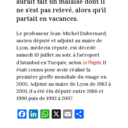
aurait fait un malaise dont il
ne s'est pas relevé, alors qu'il
partait en vacances.
Le professeur Jean-Michel Dubernard,
ancien député et adjoint au maire de
Lyon, médecin réputé, est décédé
samedi 10 juillet au soir, à l’aéroport
Le Progrès
d’Istanbul en Turquie, selon
. Il
était connu pour avoir réalisé la
première greffe mondiale du visage en
2005. Adjoint au maire de Lyon de 1983 à
2001, il a été élu député entre 1986 et
1990 puis de 1993 à 2007.
Fa
Li
W
X
E
Pa
ce
nk
ha
m
rt