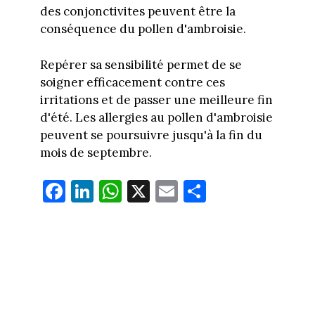
des conjonctivites peuvent être la
conséquence du pollen d'ambroisie.
Repérer sa sensibilité permet de se
soigner efficacement contre ces
irritations et de passer une meilleure fin
d'été. Les allergies au pollen d'ambroisie
peuvent se poursuivre jusqu'à la fin du
mois de septembre.
Fa
Li
W
X
E
Pa
ce
nk
ha
m
rt
bo
ed
ts
ail
ag
ok
In
Ap
er
p