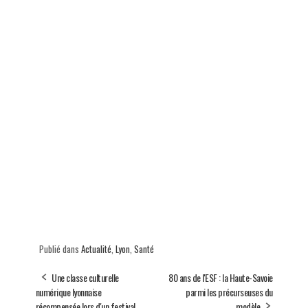
Publié dans
Actualité
,
Lyon
,
Santé
Une classe culturelle
80 ans de l'ESF : la Haute-Savoie
numérique lyonnaise
parmi les précurseuses du
récompensée lors d'un festival
modèle