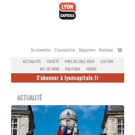
Accéder
au
contenu
Voir
Se connecter
S’enregistrer
Magazines
Boutique
le
ACTUALITÉS
SOCIÉTÉ
PRÈS DE CHEZ VOUS
CULTURE
panier
ART DE VIVRE
POLITIQUE
VIDÉOS
S'abonner à lyoncapitale.fr
ACTUALITÉ