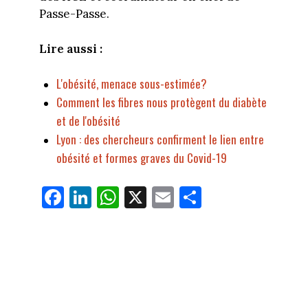
Passe-Passe.
Lire aussi :
L'obésité, menace sous-estimée?
Comment les fibres nous protègent du diabète
et de l'obésité
Lyon : des chercheurs confirment le lien entre
obésité et formes graves du Covid-19
Fa
Li
W
X
E
Pa
ce
nk
ha
m
rt
bo
ed
ts
ail
ag
ok
In
Ap
er
p