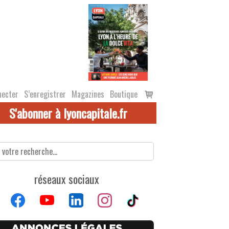
Voir
necter
S’enregistrer
Magazines
Boutique
le
S'abonner à lyoncapitale.fr
panier
réseaux sociaux