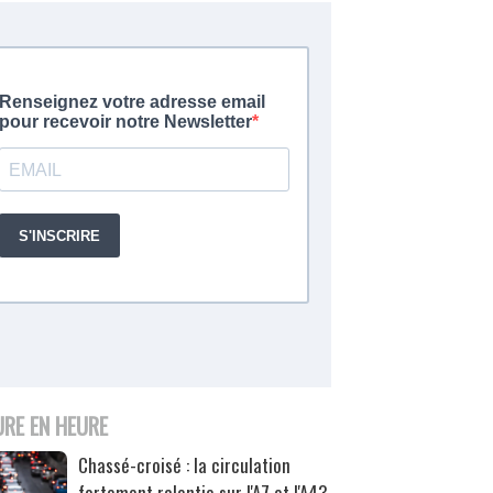
URE EN HEURE
Chassé-croisé : la circulation
fortement ralentie sur l'A7 et l'A43