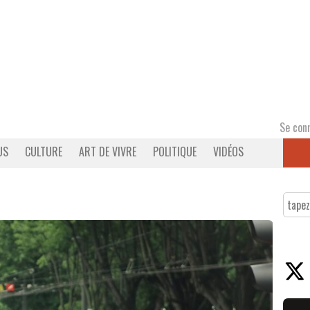
Se con
US
CULTURE
ART DE VIVRE
POLITIQUE
VIDÉOS