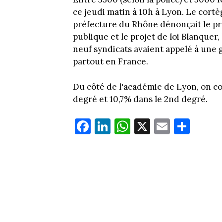
ce jeudi matin à 10h à Lyon. Le cortèg
préfecture du Rhône dénonçait le pro
publique et
le projet de loi Blanquer,
neuf syndicats avaient appelé à une g
partout en France.
Du côté de l'académie de Lyon, on co
degré et 10,7% dans le 2nd degré.
Fa
Li
W
X
E
Pa
ce
nk
ha
m
rt
bo
ed
ts
ail
ag
ok
In
Ap
er
p