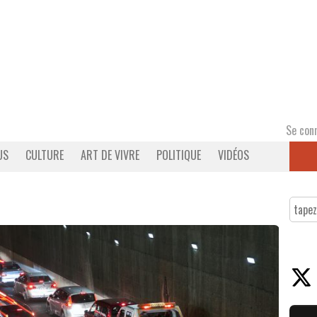
Se con
US
CULTURE
ART DE VIVRE
POLITIQUE
VIDÉOS