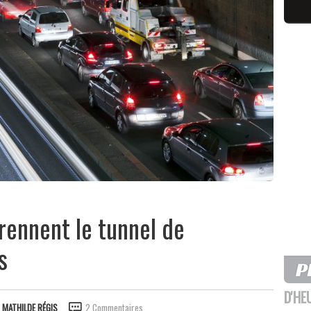
prennent le tunnel de
s
D'HE
R
MATHILDE RÉGIS
2 Commentaires