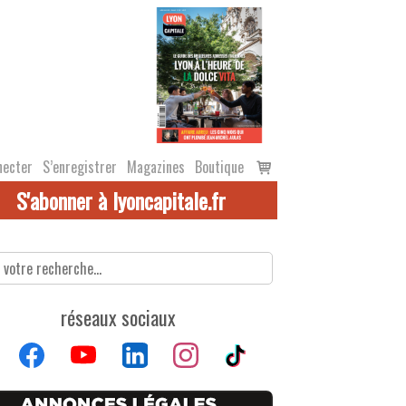
Voir
necter
S’enregistrer
Magazines
Boutique
le
S'abonner à lyoncapitale.fr
panier
réseaux sociaux