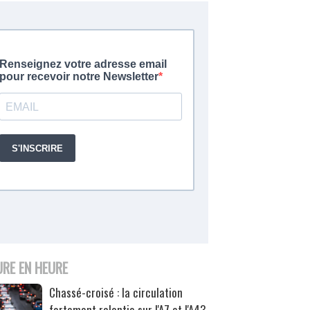
URE EN HEURE
Chassé-croisé : la circulation
fortement ralentie sur l'A7 et l'A43