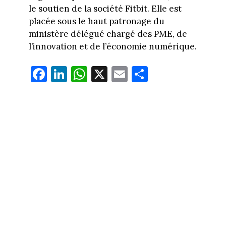
le soutien de la société Fitbit. Elle est
placée sous le haut patronage du
ministère délégué chargé des PME, de
l’innovation et de l’économie numérique.
Fa
Li
W
X
E
Pa
ce
nk
ha
m
rt
bo
ed
ts
ail
ag
ok
In
Ap
er
p