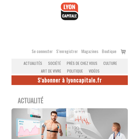
Accéder
au
contenu
Voir
Se connecter
S’enregistrer
Magazines
Boutique
le
ACTUALITÉS
SOCIÉTÉ
PRÈS DE CHEZ VOUS
CULTURE
panier
ART DE VIVRE
POLITIQUE
VIDÉOS
S'abonner à lyoncapitale.fr
ACTUALITÉ