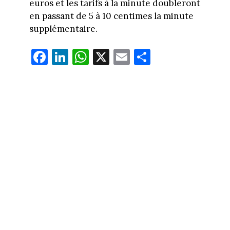
euros et les tarifs à la minute doubleront
en passant de 5 à 10 centimes la minute
supplémentaire.
Fa
Li
W
X
E
Pa
ce
nk
ha
m
rt
bo
ed
ts
ail
ag
ok
In
Ap
er
p