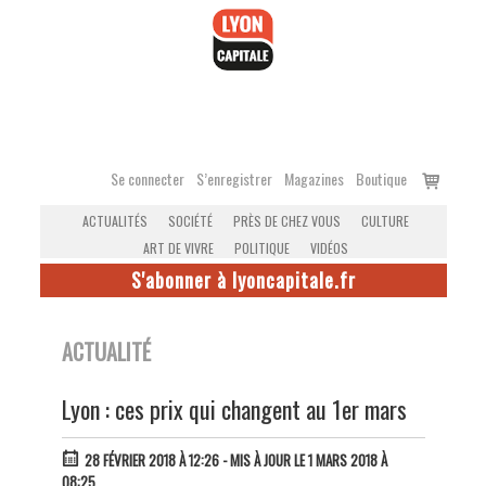
Accéder
au
contenu
Voir
Se connecter
S’enregistrer
Magazines
Boutique
le
ACTUALITÉS
SOCIÉTÉ
PRÈS DE CHEZ VOUS
CULTURE
panier
ART DE VIVRE
POLITIQUE
VIDÉOS
S'abonner à lyoncapitale.fr
ACTUALITÉ
Lyon : ces prix qui changent au 1er mars
28 FÉVRIER 2018 À 12:26
- MIS À JOUR LE 1 MARS 2018 À
08:25