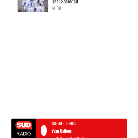
Real Sociedad
14:08
19H00
-
20H00
Yvan Cujious