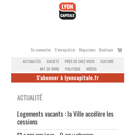
Accéder
au
contenu
Voir
Se connecter
S’enregistrer
Magazines
Boutique
le
ACTUALITÉS
SOCIÉTÉ
PRÈS DE CHEZ VOUS
CULTURE
panier
ART DE VIVRE
POLITIQUE
VIDÉOS
S'abonner à lyoncapitale.fr
ACTUALITÉ
Logements vacants : la Ville accélère les
cessions