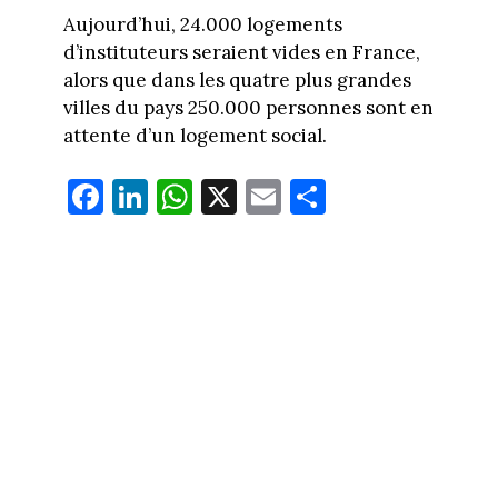
Aujourd’hui, 24.000 logements
d’instituteurs seraient vides en France,
alors que dans les quatre plus grandes
villes du pays 250.000 personnes sont en
attente d’un logement social.
Fa
Li
W
X
E
Pa
ce
nk
ha
m
rt
bo
ed
ts
ail
ag
ok
In
Ap
er
p