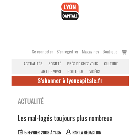
Accéder
au
contenu
Voir
Se connecter
S’enregistrer
Magazines
Boutique
le
ACTUALITÉS
SOCIÉTÉ
PRÈS DE CHEZ VOUS
CULTURE
panier
ART DE VIVRE
POLITIQUE
VIDÉOS
S'abonner à lyoncapitale.fr
ACTUALITÉ
Les mal-logés toujours plus nombreux
5 FÉVRIER 2009 À 11:35
PAR
LA RÉDACTION