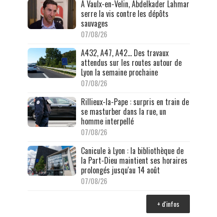
À Vaulx-en-Velin, Abdelkader Lahmar
serre la vis contre les dépôts
sauvages
07/08/26
A432, A47, A42… Des travaux
attendus sur les routes autour de
Lyon la semaine prochaine
07/08/26
Rillieux-la-Pape : surpris en train de
se masturber dans la rue, un
homme interpellé
07/08/26
Canicule à Lyon : la bibliothèque de
la Part-Dieu maintient ses horaires
prolongés jusqu'au 14 août
07/08/26
+ d'infos