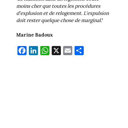
moins cher que toutes les procédures
d'explusion et de relogement. L'expulsion
doit rester quelque chose de marginal.
'
Marine Badoux
Fa
Li
W
X
E
Pa
ce
nk
ha
m
rt
bo
ed
ts
ail
ag
ok
In
Ap
er
p