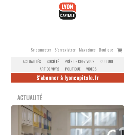
Accéder
au
contenu
Voir
Se connecter
S’enregistrer
Magazines
Boutique
le
ACTUALITÉS
SOCIÉTÉ
PRÈS DE CHEZ VOUS
CULTURE
panier
ART DE VIVRE
POLITIQUE
VIDÉOS
S'abonner à lyoncapitale.fr
ACTUALITÉ