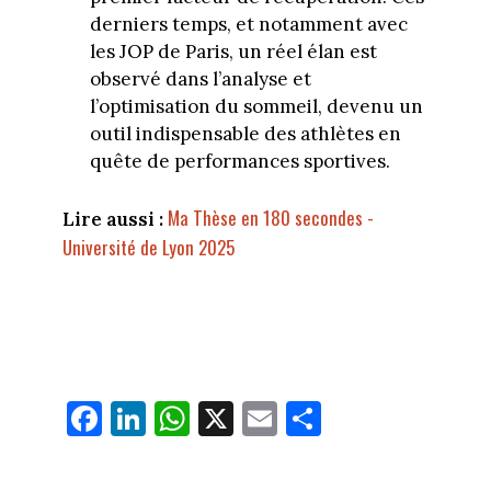
derniers temps, et notamment avec
les JOP de Paris, un réel élan est
observé dans l’analyse et
l’optimisation du sommeil, devenu un
outil indispensable des athlètes en
quête de performances sportives.
Ma Thèse en 180 secondes -
Lire aussi :
Université de Lyon 2025
Fa
Li
W
X
E
Pa
ce
nk
ha
m
rt
bo
ed
ts
ail
ag