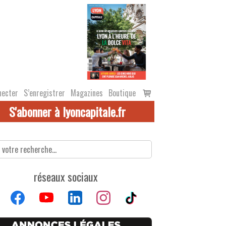
Voir
necter
S’enregistrer
Magazines
Boutique
le
S'abonner à lyoncapitale.fr
panier
réseaux sociaux