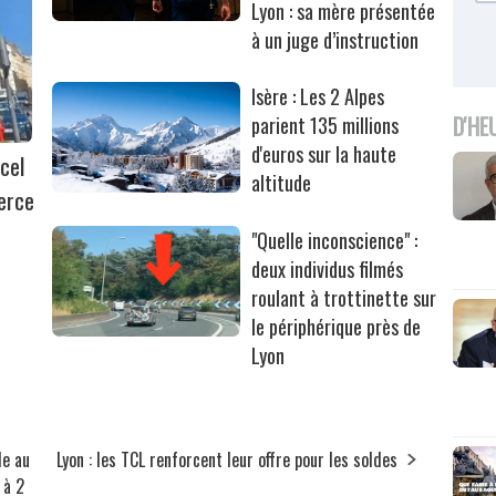
Lyon : sa mère présentée
à un juge d’instruction
Isère : Les 2 Alpes
D'HE
parient 135 millions
d'euros sur la haute
cel
altitude
erce
"Quelle inconscience" :
deux individus filmés
roulant à trottinette sur
le périphérique près de
Lyon
le au
Lyon : les TCL renforcent leur offre pour les soldes
 à 2