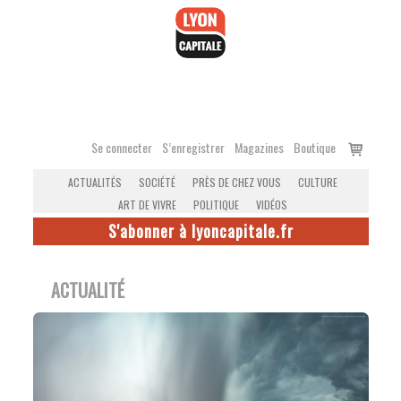
Accéder
au
contenu
Voir
Se connecter
S’enregistrer
Magazines
Boutique
le
ACTUALITÉS
SOCIÉTÉ
PRÈS DE CHEZ VOUS
CULTURE
panier
ART DE VIVRE
POLITIQUE
VIDÉOS
S'abonner à lyoncapitale.fr
ACTUALITÉ