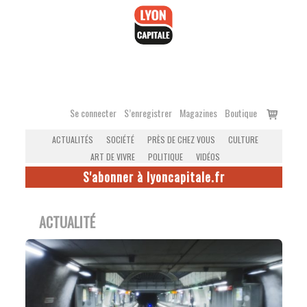
Accéder
au
contenu
Voir
Se connecter
S’enregistrer
Magazines
Boutique
le
ACTUALITÉS
SOCIÉTÉ
PRÈS DE CHEZ VOUS
CULTURE
panier
ART DE VIVRE
POLITIQUE
VIDÉOS
S'abonner à lyoncapitale.fr
ACTUALITÉ