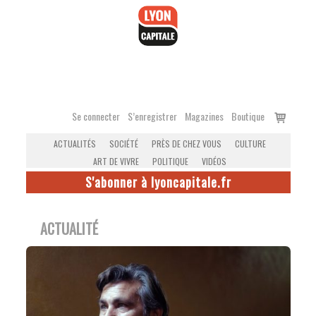
Accéder
au
contenu
Voir
Se connecter
S’enregistrer
Magazines
Boutique
le
ACTUALITÉS
SOCIÉTÉ
PRÈS DE CHEZ VOUS
CULTURE
panier
ART DE VIVRE
POLITIQUE
VIDÉOS
S'abonner à lyoncapitale.fr
ACTUALITÉ