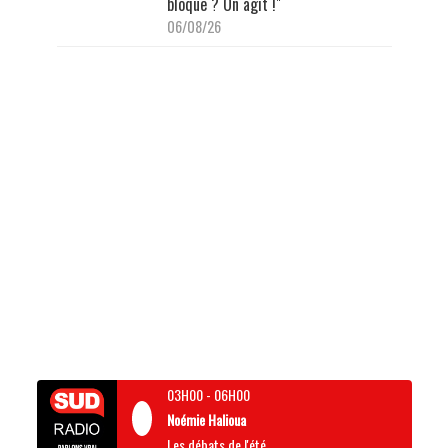
bloque ? On agit !"
06/08/26
03H00
-
06H00
Noémie Halioua
Les débats de l'été