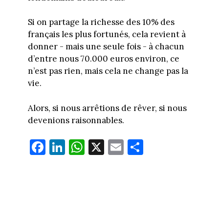
Si on partage la richesse des 10% des
français les plus fortunés, cela revient à
donner - mais une seule fois - à chacun
d’entre nous 70.000 euros environ, ce
n’est pas rien, mais cela ne change pas la
vie.
Alors, si nous arrêtions de rêver, si nous
devenions raisonnables.
Fa
Li
W
X
E
Pa
ce
nk
ha
m
rt
bo
ed
ts
ail
ag
ok
In
Ap
er
p