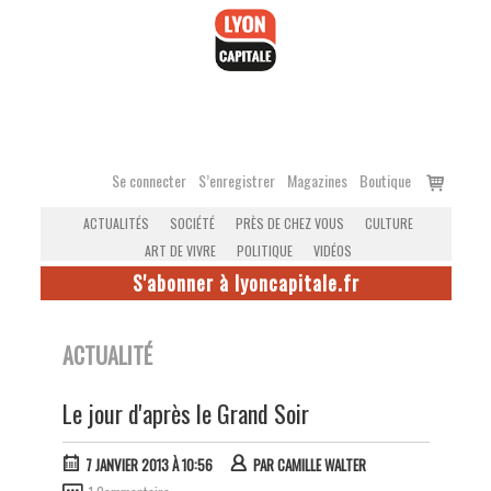
Accéder
au
contenu
Voir
Se connecter
S’enregistrer
Magazines
Boutique
le
ACTUALITÉS
SOCIÉTÉ
PRÈS DE CHEZ VOUS
CULTURE
panier
ART DE VIVRE
POLITIQUE
VIDÉOS
S'abonner à lyoncapitale.fr
ACTUALITÉ
Le jour d'après le Grand Soir
7 JANVIER 2013 À 10:56
PAR
CAMILLE WALTER