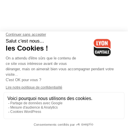
Contactez-nous
-
Mentions légales
-
CGV
-
Politique de
confidentialité
-
Gestion des cookies
-
Lyon Capitale TV
-
Archives
Lyon Capitale
Lyon Capitale - 51 avenue Maréchal Foch - CS 40091 - 69456 Lyon
Cedex 06