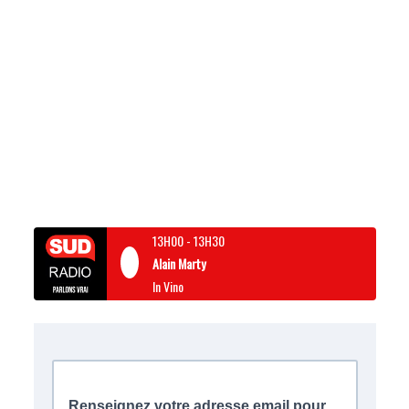
13H00
-
13H30
Alain Marty
In Vino