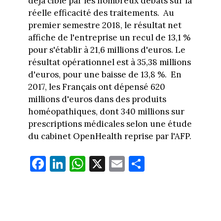
déjà ciblé par les nombreux débats sur la
réelle efficacité des traitements. Au
premier semestre 2018, le résultat net
affiche de l'entreprise un recul de 13,1 %
pour s'établir à 21,6 millions d'euros. Le
résultat opérationnel est à 35,38 millions
d'euros, pour une baisse de 13,8 %. En
2017, les Français ont dépensé 620
millions d'euros dans des produits
homéopathiques, dont 340 millions sur
prescriptions médicales selon une étude
du cabinet OpenHealth reprise par l'AFP.
Fa
Li
W
X
E
Pa
ce
nk
ha
m
rt
bo
ed
ts
ail
ag
ok
In
Ap
er