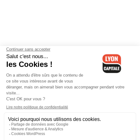
Contactez-nous
-
Mentions légales
-
CGV
-
Politique de
confidentialité
-
Gestion des cookies
-
Lyon Capitale TV
-
Archives
Lyon Capitale