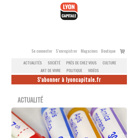
Accéder
au
contenu
Voir
Se connecter
S’enregistrer
Magazines
Boutique
le
ACTUALITÉS
SOCIÉTÉ
PRÈS DE CHEZ VOUS
CULTURE
panier
ART DE VIVRE
POLITIQUE
VIDÉOS
S'abonner à lyoncapitale.fr
ACTUALITÉ