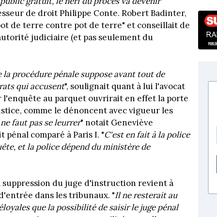
public gratuit, le nerf du procès va devenir
ofesseur de droit Philippe Conte. Robert Badinter,
pot de terre contre pot de terre" et conseillait de
'autorité judiciaire (et pas seulement du
e la procédure pénale suppose avant tout de
trats qui accusent
", soulignait quant à lui l'avocat
l'enquête au parquet ouvrirait en effet la porte
Justice, comme le dénoncent avec vigueur les
l ne faut pas se leurrer
" notait Geneviève
t pénal comparé à Paris I. "
C'est en fait à la police
ête, et la police dépend du ministère de
a suppression du juge d'instruction revient à
 d'entrée dans les tribunaux. "
Il ne resterait au
yales que la possibilité de saisir le juge pénal