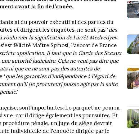
ent avant la fin de l’année.
ants ni du pouvoir exécutif ni des parties du
uites et dirigent les enquêtes, ne sont pas "
des
a voulu nier la signification de l'arrêt Medvedyev
,
s'est félicité Maître Spinosi, l'avocat de France
stricte application. Il faut que le Garde des Sceaux
 une autorité judiciaire. Cela ne veut pas dire que
ats ni que ce ne sont pas des autorités de
e "
que les garanties d'indépendance à l'égard de
mment qu'il [le procureur] puisse agir par la suite
 pénale
."
ançaise, sont importantes. Le parquet ne pourra
 vue, car il dirige également les poursuites. Et
a procédure pénale, un juge du siège devrait
erté individuelle de l'enquête dirigée par le