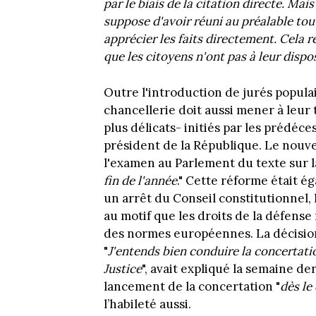
par le biais de la citation directe. Mais
suppose d'avoir réuni au préalable tout
apprécier les faits directement. Cela 
que les citoyens n'ont pas à leur dispos
Outre l'introduction de jurés populai
chancellerie doit aussi mener à leur
plus délicats- initiés par les prédé
président de la République. Le nouv
l'examen au Parlement du texte sur la
fin de l'année
." Cette réforme était 
un arrêt du Conseil constitutionnel,
au motif que les droits de la défense
des normes européennes. La décision
"
J'entends bien conduire la concertati
Justice
", avait expliqué la semaine de
lancement de la concertation "
dès le
l’habileté aussi.