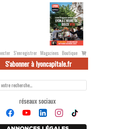
Voir
necter
S’enregistrer
Magazines
Boutique
le
S'abonner à lyoncapitale.fr
panier
réseaux sociaux