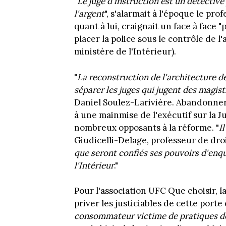
"
Le juge d'instruction est un détective 
l'argent
", s'alarmait à l'époque le pr
quant à lui, craignait un face à face "
placer la police sous le contrôle de l
ministère de l'Intérieur).
"
La reconstruction de l'architecture d
séparer les juges qui jugent des magis
Daniel Soulez-Larivière. Abandonner 
à une mainmise de l'exécutif sur la 
nombreux opposants à la réforme. "
I
Giudicelli-Delage, professeur de droi
que seront confiés ses pouvoirs d'enqu
l'Intérieur
."
Pour l'association UFC Que choisir, l
priver les justiciables de cette porte
consommateur victime de pratiques délo