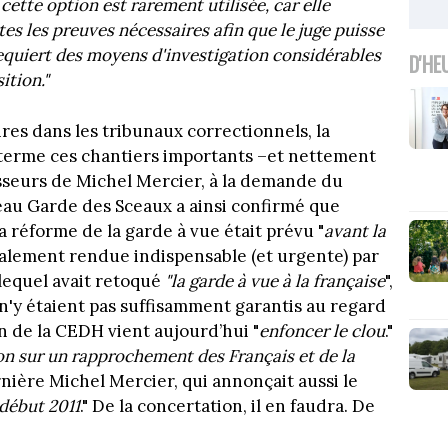
 cette option est rarement utilisée, car elle
es les preuves nécessaires afin que le juge puisse
requiert des moyens d'investigation considérables
D'HE
ition."
res dans les tribunaux correctionnels, la
 terme ces chantiers importants –et nettement
cesseurs de Michel Mercier, à la demande du
eau Garde des Sceaux a ainsi confirmé que
 réforme de la garde à vue était prévu "
avant la
également rendue indispensable (et urgente) par
 lequel avait retoqué
"la garde à vue à la française
",
 n'y étaient pas suffisamment garantis au regard
 de la CEDH vient aujourd’hui "
enfoncer le clou
."
on sur un rapprochement des Français et de la
rnière Michel Mercier, qui annonçait aussi le
 début 2011
." De la concertation, il en faudra. De