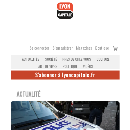
Accéder
au
contenu
Voir
Se connecter
S’enregistrer
Magazines
Boutique
le
ACTUALITÉS
SOCIÉTÉ
PRÈS DE CHEZ VOUS
CULTURE
panier
ART DE VIVRE
POLITIQUE
VIDÉOS
S'abonner à lyoncapitale.fr
ACTUALITÉ