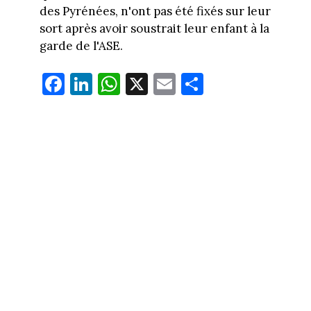
des Pyrénées, n'ont pas été fixés sur leur
sort après avoir soustrait leur enfant à la
garde de l'ASE.
Fa
Li
W
X
E
Pa
ce
nk
ha
m
rt
bo
ed
ts
ail
ag
ok
In
Ap
er
p