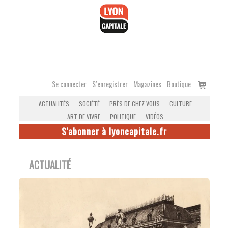
Accéder
au
contenu
Voir
Se connecter
S’enregistrer
Magazines
Boutique
le
ACTUALITÉS
SOCIÉTÉ
PRÈS DE CHEZ VOUS
CULTURE
panier
ART DE VIVRE
POLITIQUE
VIDÉOS
S'abonner à lyoncapitale.fr
ACTUALITÉ