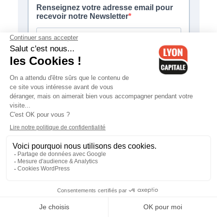
D'HEURE EN HEURE
Drôme : le feu progresse
légèrement et a déjà brûlé 270
hectares
08:45
Feux de forêts : deux départements