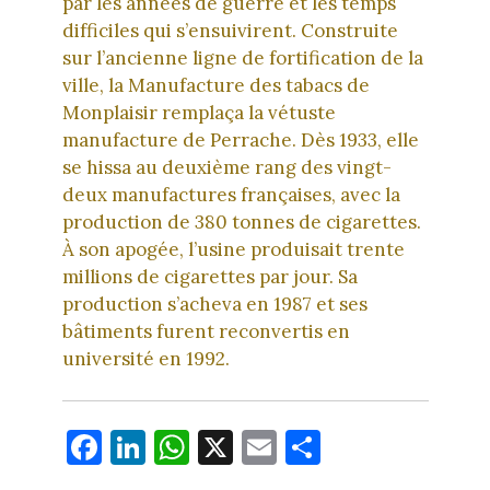
par les années de guerre et les temps
difficiles qui s’ensuivirent. Construite
sur l’ancienne ligne de fortification de la
ville, la Manufacture des tabacs de
Monplaisir remplaça la vétuste
manufacture de Perrache. Dès 1933, elle
se hissa au deuxième rang des vingt-
deux manufactures françaises, avec la
production de 380 tonnes de cigarettes.
À son apogée, l’usine produisait trente
millions de cigarettes par jour. Sa
production s’acheva en 1987 et ses
bâtiments furent reconvertis en
université en 1992.
Fa
Li
W
X
E
Pa
ce
nk
ha
m
rt