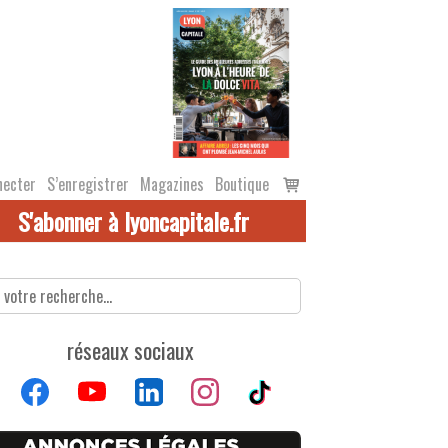
Voir
necter
S’enregistrer
Magazines
Boutique
le
S'abonner à lyoncapitale.fr
panier
réseaux sociaux