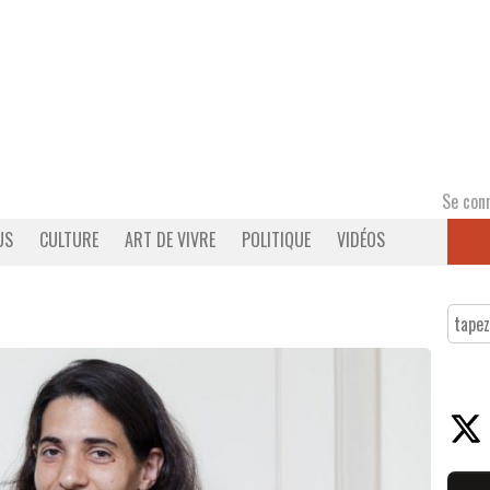
Se con
US
CULTURE
ART DE VIVRE
POLITIQUE
VIDÉOS