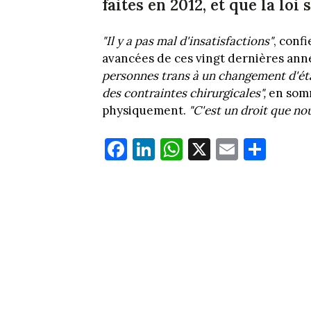
faites en 2012, et que la loi
"Il y a pas mal d'insatisfactions"
, conf
avancées de ces vingt dernières an
personnes trans à un changement d'état 
des contraintes chirurgicales",
en somm
physiquement.
"C'est un droit que no
Fa
Li
W
X
E
Pa
ce
nk
ha
m
rt
bo
ed
ts
ail
ag
ok
In
Ap
er
p