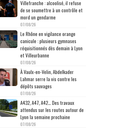
Villefranche : alcoolisé, il refuse
de se soumettre à un contrôle et
mord un gendarme
07/08/26
Le Rhône en vigilance orange
canicule : plusieurs gymnases
réquisitionnés dès demain à Lyon
et Villeurbanne
07/08/26
À Vaulx-en-Velin, Abdelkader
Lahmar serre la vis contre les
dépôts sauvages
07/08/26
A432, A47, A42… Des travaux
attendus sur les routes autour de
Lyon la semaine prochaine
07/08/26