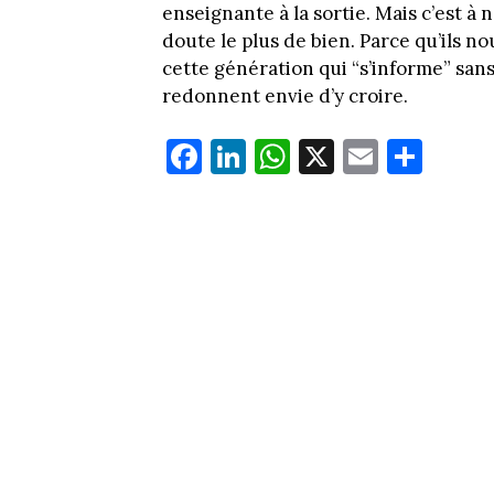
enseignante à la sortie. Mais c’est à 
doute le plus de bien. Parce qu’ils 
cette génération qui “s’informe” sans 
redonnent envie d’y croire.
Fa
Li
W
X
E
Pa
ce
nk
ha
m
rt
bo
ed
ts
ail
ag
ok
In
Ap
er
p