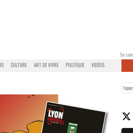
Se con
US
CULTURE
ART DE VIVRE
POLITIQUE
VIDÉOS