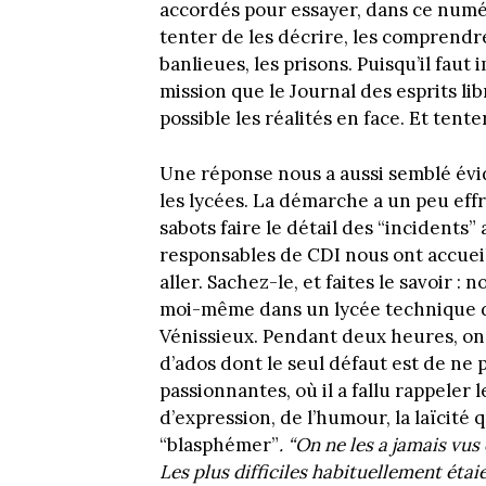
accordés pour essayer, dans ce numér
tenter de les décrire, les comprendre
banlieues, les prisons. Puisqu’il faut
mission que le Journal des esprits li
possible les réalités en face. Et tent
Une réponse nous a aussi semblé évide
les lycées. La démarche a un peu effr
sabots faire le détail des “incidents”
responsables de CDI nous ont accueil
aller. Sachez-le, et faites le savoir : 
moi-même dans un lycée technique du
Vénissieux. Pendant deux heures, on 
d’ados dont le seul défaut est de ne
passionnantes, où il a fallu rappeler 
d’expression, de l’humour, la laïcité 
“blasphémer”
.
“On ne les a jamais vus
Les plus difficiles habituellement étaien