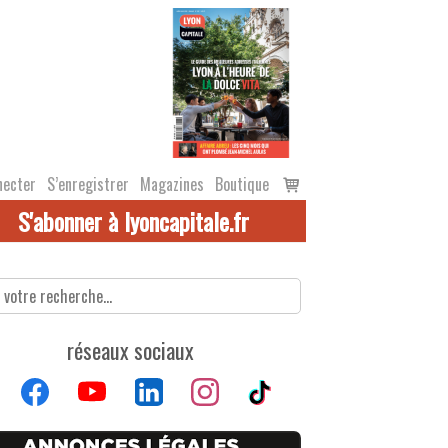
Voir
necter
S’enregistrer
Magazines
Boutique
le
S'abonner à lyoncapitale.fr
panier
réseaux sociaux