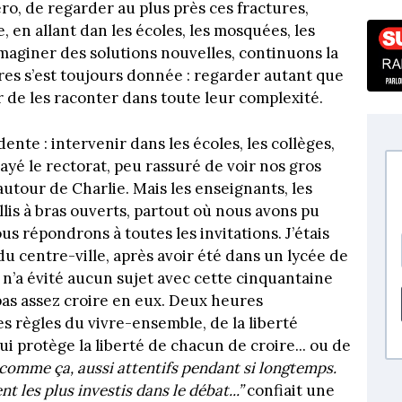
o, de regarder au plus près ces fractures,
, en allant dan les écoles, les mosquées, les
 imaginer des solutions nouvelles, continuons la
bres s’est toujours donnée : regarder autant que
er de les raconter dans toute leur complexité.
nte : intervenir dans les écoles, les collèges,
ayé le rectorat, peu rassuré de voir nos gros
 autour de Charlie. Mais les enseignants, les
lis à bras ouverts, partout où nous avons pu
nous répondrons à toutes les invitations. J’étais
 centre-ville, après avoir été dans un lycée de
n’a évité aucun sujet avec cette cinquantaine
 pas assez croire en eux. Deux heures
les règles du vivre-ensemble, de la liberté
qui protège la liberté de chacun de croire... ou de
 comme ça, aussi attentifs pendant si longtemps.
t les plus investis dans le débat...”
confiait une