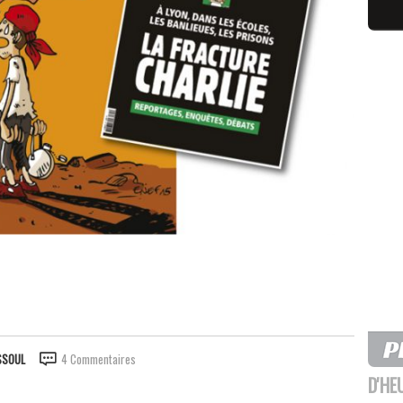
SSOUL
4 Commentaires
D'HE