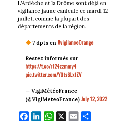
L'Ardèche et la Drôme sont déjà en
vigilance jaune canicule ce mardi 12
juillet, comme la plupart des
départements de la région.
#vigilanceOrange
7 dpts en
Restez informés sur
https://t.co/rJ24zzmmy4
pic.twitter.com/Y0ts6LxfZV
— VigiMétéoFrance
July 12, 2022
(@VigiMeteoFrance)
Fa
Li
W
X
E
Pa
ce
nk
ha
m
rt
bo
ed
ts
ail
ag