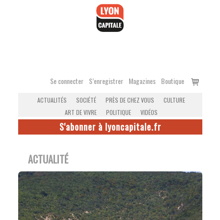
Accéder
au
contenu
Voir
Se connecter
S’enregistrer
Magazines
Boutique
le
ACTUALITÉS
SOCIÉTÉ
PRÈS DE CHEZ VOUS
CULTURE
panier
ART DE VIVRE
POLITIQUE
VIDÉOS
S'abonner à lyoncapitale.fr
ACTUALITÉ