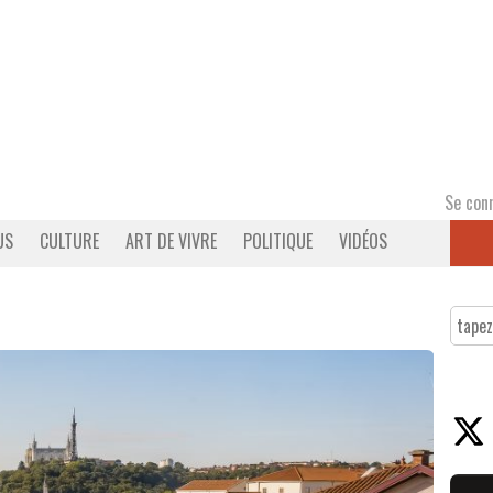
Se con
US
CULTURE
ART DE VIVRE
POLITIQUE
VIDÉOS