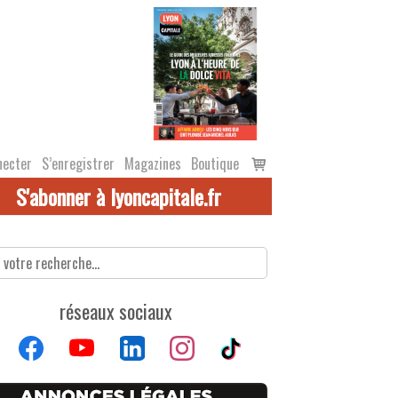
Voir
necter
S’enregistrer
Magazines
Boutique
le
S'abonner à lyoncapitale.fr
panier
réseaux sociaux