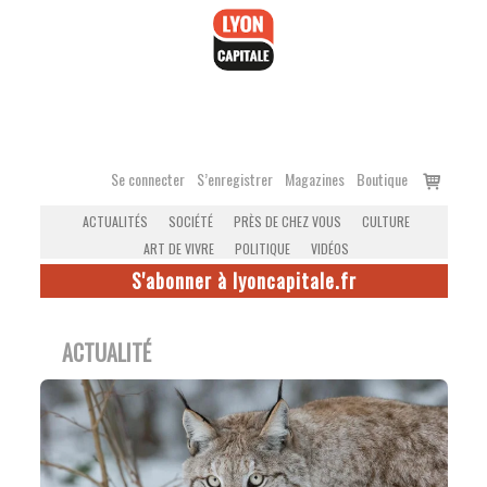
Accéder
au
contenu
Voir
Se connecter
S’enregistrer
Magazines
Boutique
le
ACTUALITÉS
SOCIÉTÉ
PRÈS DE CHEZ VOUS
CULTURE
panier
ART DE VIVRE
POLITIQUE
VIDÉOS
S'abonner à lyoncapitale.fr
ACTUALITÉ