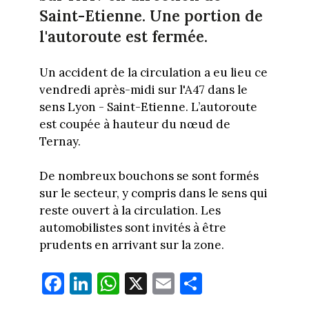
Saint-Etienne. Une portion de
l'autoroute est fermée.
Un accident de la circulation a eu lieu ce
vendredi après-midi sur l'A47 dans le
sens Lyon - Saint-Etienne. L’autoroute
est coupée à hauteur du nœud de
Ternay.
De nombreux bouchons se sont formés
sur le secteur, y compris dans le sens qui
reste ouvert à la circulation. Les
automobilistes sont invités à être
prudents en arrivant sur la zone.
Fa
Li
W
X
E
Pa
ce
nk
ha
m
rt