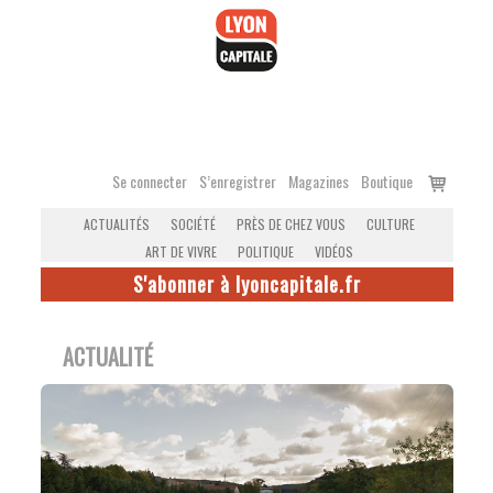
Accéder
au
contenu
Voir
Se connecter
S’enregistrer
Magazines
Boutique
le
ACTUALITÉS
SOCIÉTÉ
PRÈS DE CHEZ VOUS
CULTURE
panier
ART DE VIVRE
POLITIQUE
VIDÉOS
S'abonner à lyoncapitale.fr
ACTUALITÉ