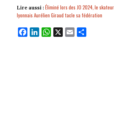
Éliminé lors des JO 2024, le skateur
Lire aussi :
lyonnais Aurélien Giraud tacle sa fédération
Fa
Li
W
X
E
Pa
ce
nk
ha
m
rt
bo
ed
ts
ail
ag
ok
In
Ap
er
p