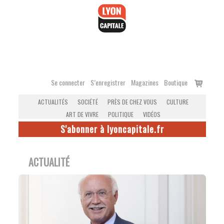
Accéder
au
contenu
Voir
Se connecter
S’enregistrer
Magazines
Boutique
le
ACTUALITÉS
SOCIÉTÉ
PRÈS DE CHEZ VOUS
CULTURE
panier
ART DE VIVRE
POLITIQUE
VIDÉOS
S'abonner à lyoncapitale.fr
ACTUALITÉ