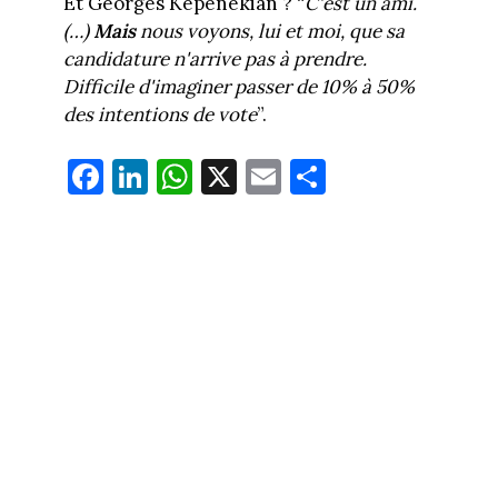
Et Georges Képénékian ? “
C'est un ami.
(…)
Mais
nous voyons, lui et moi, que sa
candidature n'arrive pas à prendre.
Difficile d'imaginer passer de 10% à 50%
des intentions de vote
”.
Fa
Li
W
X
E
Pa
ce
nk
ha
m
rt
bo
ed
ts
ail
ag
ok
In
Ap
er
p