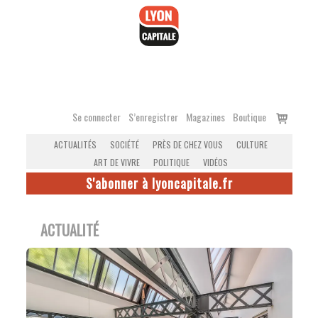
Accéder
au
contenu
Voir
Se connecter
S’enregistrer
Magazines
Boutique
le
ACTUALITÉS
SOCIÉTÉ
PRÈS DE CHEZ VOUS
CULTURE
panier
ART DE VIVRE
POLITIQUE
VIDÉOS
S'abonner à lyoncapitale.fr
ACTUALITÉ