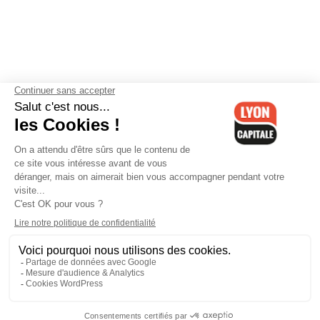
Contactez-nous
-
Mentions légales
-
CGV
-
Politique de
confidentialité
-
Gestion des cookies
-
Lyon Capitale TV
-
Archives
Lyon Capitale
Lyon Capitale - 51 avenue Maréchal Foch - CS 40091 - 69456 Lyon