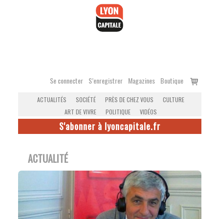
Accéder
au
contenu
Voir
Se connecter
S’enregistrer
Magazines
Boutique
le
ACTUALITÉS
SOCIÉTÉ
PRÈS DE CHEZ VOUS
CULTURE
panier
ART DE VIVRE
POLITIQUE
VIDÉOS
S'abonner à lyoncapitale.fr
ACTUALITÉ