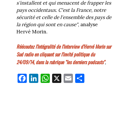
s'installent et qui menacent de frapper les
pays occidentaux. C'est la France, notre
sécurité et celle de l'ensemble des pays de
la région qui sont en cause"
, analyse
Hervé Morin.
Réécoutez l'intégralité de l'interview d'Hervé Morin sur
Sud radio en cliquant sur l'invité politique du
24/09/14, dans la rubrique "les derniers podcasts"
.
Fa
Li
W
X
E
Pa
ce
nk
ha
m
rt
bo
ed
ts
ail
ag
ok
In
Ap
er
p