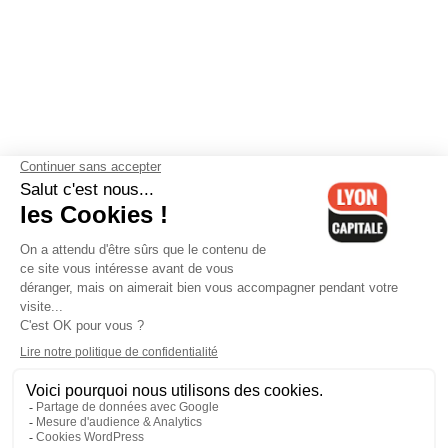
Contactez-nous
-
Mentions légales
-
CGV
-
Politique de
confidentialité
-
Gestion des cookies
-
Lyon Capitale TV
-
Archives
Lyon Capitale