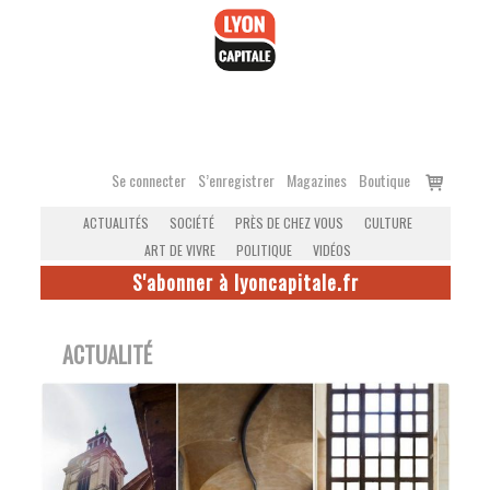
Accéder
au
contenu
Voir
Se connecter
S’enregistrer
Magazines
Boutique
le
ACTUALITÉS
SOCIÉTÉ
PRÈS DE CHEZ VOUS
CULTURE
panier
ART DE VIVRE
POLITIQUE
VIDÉOS
S'abonner à lyoncapitale.fr
ACTUALITÉ