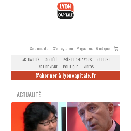
Accéder
au
contenu
Voir
Se connecter
S’enregistrer
Magazines
Boutique
le
ACTUALITÉS
SOCIÉTÉ
PRÈS DE CHEZ VOUS
CULTURE
panier
ART DE VIVRE
POLITIQUE
VIDÉOS
S'abonner à lyoncapitale.fr
ACTUALITÉ