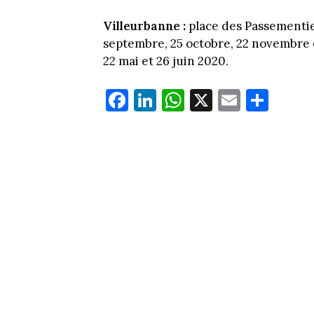
Villeurbanne :
place des Passementier
septembre, 25 octobre, 22 novembre et
22 mai et 26 juin 2020.
Fa
Li
W
X
E
Pa
ce
nk
ha
m
rt
bo
ed
ts
ail
ag
ok
In
Ap
er
p