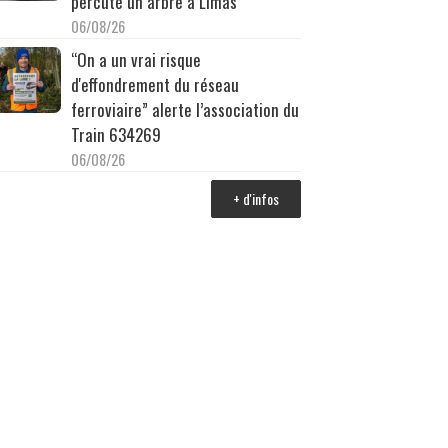
percuté un arbre à Limas
06/08/26
“On a un vrai risque
d'effondrement du réseau
ferroviaire” alerte l’association du
Train 634269
06/08/26
+ d'infos