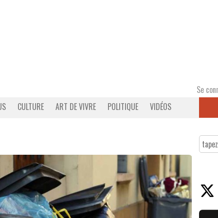
Se con
US
CULTURE
ART DE VIVRE
POLITIQUE
VIDÉOS