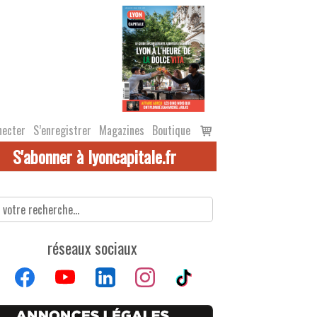
Voir
necter
S’enregistrer
Magazines
Boutique
le
S'abonner à lyoncapitale.fr
panier
réseaux sociaux