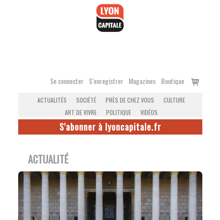
Accéder
au
contenu
Voir
Se connecter
S’enregistrer
Magazines
Boutique
le
ACTUALITÉS
SOCIÉTÉ
PRÈS DE CHEZ VOUS
CULTURE
panier
ART DE VIVRE
POLITIQUE
VIDÉOS
S'abonner à lyoncapitale.fr
ACTUALITÉ