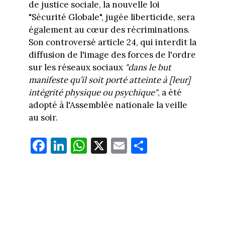
de justice sociale, la nouvelle loi
"Sécurité Globale", jugée liberticide, sera
également au cœur des récriminations.
Son controversé article 24, qui interdit la
diffusion de l'image des forces de l'ordre
sur les réseaux sociaux
"dans le but
manifeste qu’il soit porté atteinte à [leur]
intégrité physique ou psychique"
, a été
adopté à l'Assemblée nationale la veille
au soir.
Fa
Li
W
X
E
Pa
ce
nk
ha
m
rt
bo
ed
ts
ail
ag
ok
In
Ap
er
p