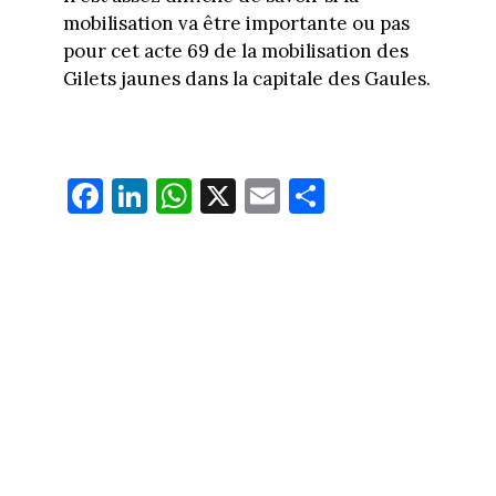
mobilisation va être importante ou pas
pour cet acte 69 de la mobilisation des
Gilets jaunes dans la capitale des Gaules.
Fa
Li
W
X
E
Pa
ce
nk
ha
m
rt
bo
ed
ts
ail
ag
ok
In
Ap
er
p