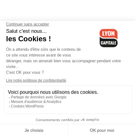
Contactez-nous
-
Mentions légales
-
CGV
-
Politique de
confidentialité
-
Gestion des cookies
-
Lyon Capitale TV
-
Archives
Lyon Capitale
Lyon Capitale - 51 avenue Maréchal Foch - CS 40091 - 69456 Lyon
Cedex 06