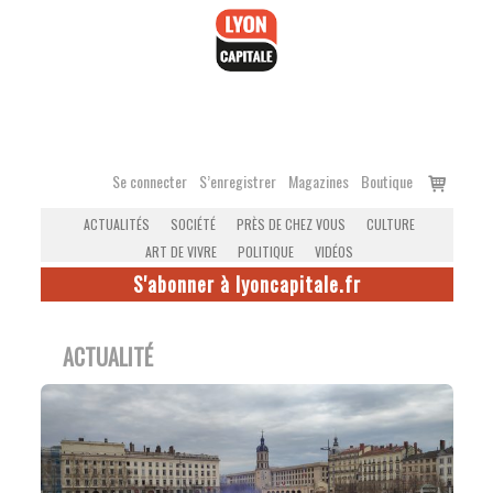
Accéder
au
contenu
Voir
Se connecter
S’enregistrer
Magazines
Boutique
le
ACTUALITÉS
SOCIÉTÉ
PRÈS DE CHEZ VOUS
CULTURE
panier
ART DE VIVRE
POLITIQUE
VIDÉOS
S'abonner à lyoncapitale.fr
ACTUALITÉ