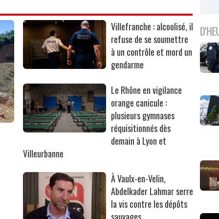
Villefranche : alcoolisé, il
D'HE
refuse de se soumettre
à un contrôle et mord un
gendarme
Le Rhône en vigilance
orange canicule :
plusieurs gymnases
réquisitionnés dès
r
demain à Lyon et
Villeurbanne
À Vaulx-en-Velin,
Abdelkader Lahmar serre
la vis contre les dépôts
sauvages