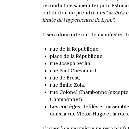
reconduit ce samedi 1er juin. Estimant 
ont décidé de prendre des “
arrêtés i
limité de l’hypercentre de Lyon”
.
Il sera donc interdit de manifester d
rue de la République,
place de la République,
rue Joseph Serlin,
rue Paul Chevanard,
rue de Brest,
rue Émile Zola,
rue Colonel Chambonne (exceptées
Chambonnet).
Les cortèges, défilés et rassembl
dans la rue Victor Hugo et la rue
L’accès à ce périmètre ne sera pas fil