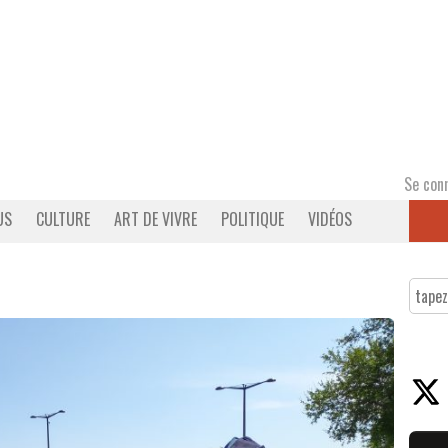
Se con
US
CULTURE
ART DE VIVRE
POLITIQUE
VIDÉOS