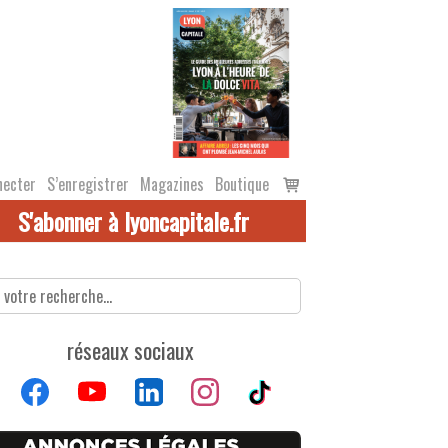
Voir
necter
S’enregistrer
Magazines
Boutique
le
S'abonner à lyoncapitale.fr
panier
réseaux sociaux