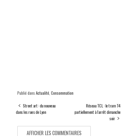
Publié dans
Actualité
,
Consommation
Street art : du nouveau
Réseau TCL : le tram T4
dans les rues de Lyon
partiellement à l'arrêt dimanche
soir
AFFICHER LES COMMENTAIRES