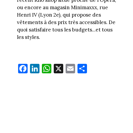
récent Kilo shop situé proche de l'Opéra,
ou encore au magasin Minimaxxx, rue
Henri IV (Lyon 2e), qui propose des
vêtements à des prix très accessibles. De
quoi satisfaire tous les budgets...et tous
les styles.
Fa
Li
W
X
E
Pa
ce
nk
ha
m
rt
bo
ed
ts
ail
ag
ok
In
Ap
er
p