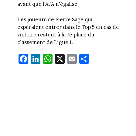
avant que l'AJA n'égalise.
Les joueurs de Pierre Sage qui
espéraient entrer dans le Top 5 en cas de
victoire restent à la 7e place du
classement de Ligue 1.
Fa
Li
W
X
E
Pa
ce
nk
ha
m
rt
bo
ed
ts
ail
ag
ok
In
Ap
er
p