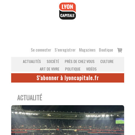
Accéder
au
contenu
Voir
Se connecter
S’enregistrer
Magazines
Boutique
le
ACTUALITÉS
SOCIÉTÉ
PRÈS DE CHEZ VOUS
CULTURE
panier
ART DE VIVRE
POLITIQUE
VIDÉOS
S'abonner à lyoncapitale.fr
ACTUALITÉ