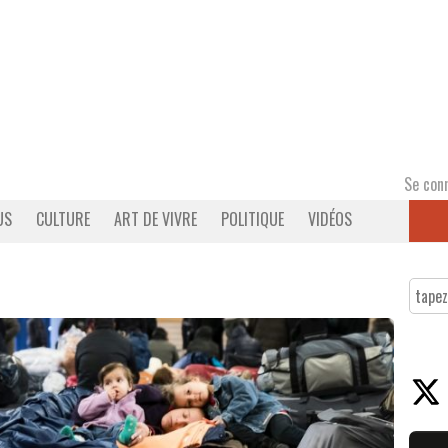
Se con
US
CULTURE
ART DE VIVRE
POLITIQUE
VIDÉOS