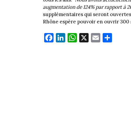
augmentation de 124% par rapport à 2
supplémentaires qui seront ouvertes 
Rhône espère pouvoir en ouvrir 300 
Fa
Li
W
X
E
Pa
ce
nk
ha
m
rt
bo
ed
ts
ail
ag
ok
In
Ap
er
p