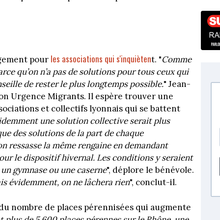
les associations qui s'inquièten
lagement pour
t. "
Comme
rce qu’on n’a pas de solutions pour tous ceux qui
seille de rester le plus longtemps possible.
" Jean-
ion Urgence Migrants. Il espère trouver une
ciations et collectifs lyonnais qui se battent
idemment une solution collective serait plus
que des solutions de la part de chaque
on ressasse la même rengaine en demandant
r le dispositif hivernal. Les conditions y seraient
 un gymnase ou une caserne
", déplore le bénévole.
ais évidemment, on ne lâchera rien
", conclut-il.
te du nombre de places pérennisées qui augmente
 plus de 5 600 places pérennes sur le Rhône, une