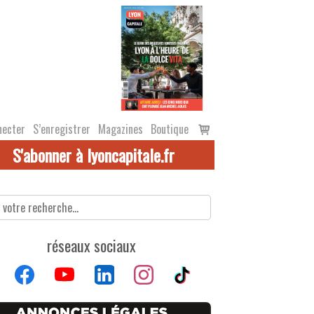
Voir
necter
S’enregistrer
Magazines
Boutique
le
S'abonner à lyoncapitale.fr
panier
réseaux sociaux