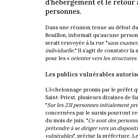
d’hébergement et le retour 
personnes.
Dans une réunion tenue au début du 
Bouillon, informait qu’aucune perso
serait renvoyée à la rue "
sans examen 
individuelle.
" Il s’agit de constater 
pour les «
orienter vers les structure
Les publics vulnérables autorisé
L’échelonnage promis par le préfet q
Saint-Priest, plusieurs dizaines de f
"
Sur les 231 personnes initialement pré
concernées par le sursis pourront res
du mois de juin. "
Ce sont des personne
prétendre à se diriger vers un dispositi
vulnérables
", précise la préfecture. 