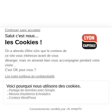
Contactez-nous
-
Mentions légales
-
CGV
-
Politique de
confidentialité
-
Gestion des cookies
-
Lyon Capitale TV
-
Archives
Lyon Capitale
Lyon Capitale - 51 avenue Maréchal Foch - CS 40091 - 69456 Lyon
Cedex 06