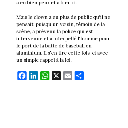
a eu bien peur et a bien ri.
Mais le clown a eu plus de public qu'il ne
pensait, puisqu'un voisin, témoin de la
scène, a prévenu la police qui est
intervenue et a interpellé l'homme pour
le port de la batte de baseball en
aluminium. Il s'en tire cette fois-ci avec
un simple rappel à la loi.
Fa
Li
W
X
E
Pa
ce
nk
ha
m
rt
bo
ed
ts
ail
ag
ok
In
Ap
er
p