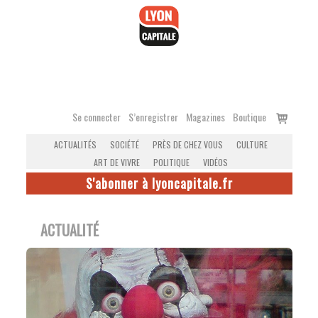
Accéder
au
contenu
Voir
Se connecter
S’enregistrer
Magazines
Boutique
le
ACTUALITÉS
SOCIÉTÉ
PRÈS DE CHEZ VOUS
CULTURE
panier
ART DE VIVRE
POLITIQUE
VIDÉOS
S'abonner à lyoncapitale.fr
ACTUALITÉ