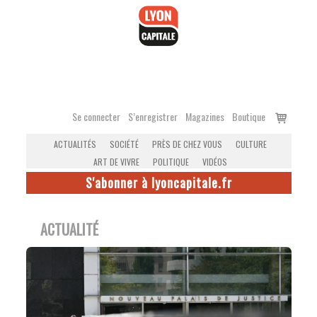
Accéder
au
contenu
Voir
Se connecter
S’enregistrer
Magazines
Boutique
le
ACTUALITÉS
SOCIÉTÉ
PRÈS DE CHEZ VOUS
CULTURE
panier
ART DE VIVRE
POLITIQUE
VIDÉOS
S'abonner à lyoncapitale.fr
ACTUALITÉ