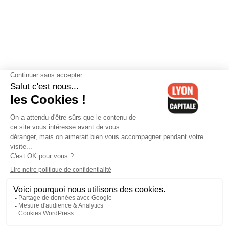
Contactez-nous
-
Mentions légales
-
CGV
-
Politique de
confidentialité
-
Gestion des cookies
-
Lyon Capitale TV
-
Archives
Lyon Capitale
Lyon Capitale - 51 avenue Maréchal Foch - CS 40091 - 69456 Lyon