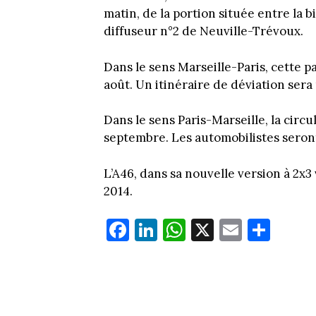
matin, de la portion située entre la b
diffuseur n°2 de Neuville-Trévoux.
Dans le sens Marseille-Paris, cette pa
août. Un itinéraire de déviation sera
Dans le sens Paris-Marseille, la circu
septembre. Les automobilistes seront 
L’A46, dans sa nouvelle version à 2x3 
2014.
Fa
Li
W
X
E
Pa
ce
nk
ha
m
rt
bo
ed
ts
ail
ag
ok
In
Ap
er