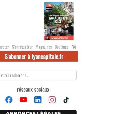
Voir
necter
S’enregistrer
Magazines
Boutique
le
S'abonner à lyoncapitale.fr
panier
réseaux sociaux