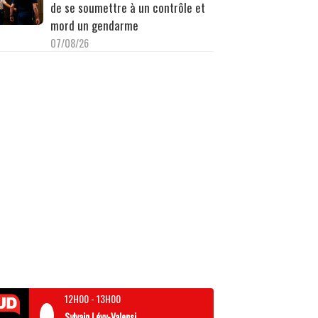
de se soumettre à un contrôle et
mord un gendarme
07/08/26
12H00
-
13H00
Sylvain Lévy-Valensi