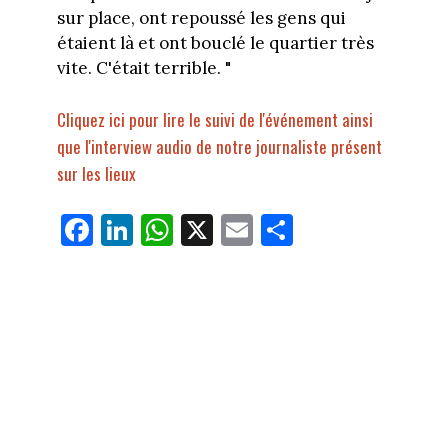
sur place, ont repoussé les gens qui
étaient là et ont bouclé le quartier très
vite. C'était terrible. "
Cliquez ici pour lire le suivi de l'événement ainsi
que l'interview audio de notre journaliste présent
sur les lieux
Fa
Li
W
X
E
Pa
ce
nk
ha
m
rt
bo
ed
ts
ail
ag
ok
In
Ap
er
p