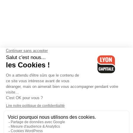
Contactez-nous
-
Mentions légales
-
CGV
-
Politique de
confidentialité
-
Gestion des cookies
-
Lyon Capitale TV
-
Archives