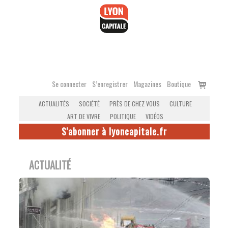
Accéder
au
contenu
Voir
Se connecter
S’enregistrer
Magazines
Boutique
le
ACTUALITÉS
SOCIÉTÉ
PRÈS DE CHEZ VOUS
CULTURE
panier
ART DE VIVRE
POLITIQUE
VIDÉOS
S'abonner à lyoncapitale.fr
ACTUALITÉ