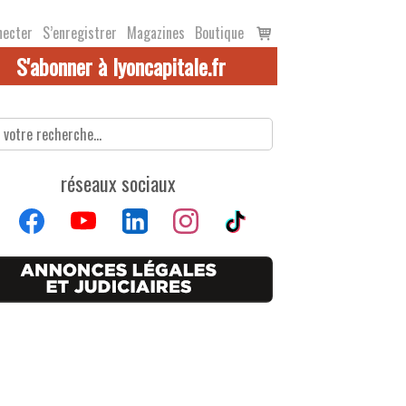
Voir
necter
S’enregistrer
Magazines
Boutique
le
S'abonner à lyoncapitale.fr
panier
réseaux sociaux