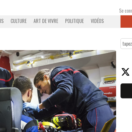
Se con
US
CULTURE
ART DE VIVRE
POLITIQUE
VIDÉOS