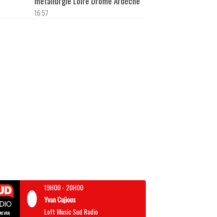
métallurgie Loire Drôme Ardèche
16:57
19H00
-
20H00
Yvan Cujious
Loft Music Sud Radio