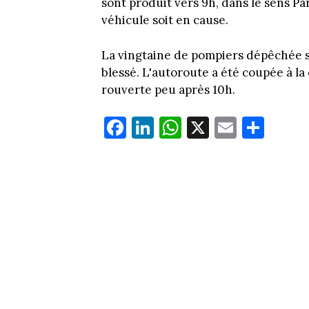
sont produit vers 9h, dans le sens Pa
véhicule soit en cause.
La vingtaine de pompiers dépêchée s
blessé. L'autoroute a été coupée à la 
rouverte peu après 10h.
Fa
Li
W
X
E
Pa
ce
nk
ha
m
rt
bo
ed
ts
ail
ag
ok
In
Ap
er
p