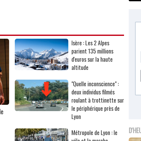
Isère : Les 2 Alpes
parient 135 millions
d'euros sur la haute
altitude
"Quelle inconscience" :
deux individus filmés
roulant à trottinette sur
le périphérique près de
le
Lyon
D'HE
Métropole de Lyon : le
vélo et la marche