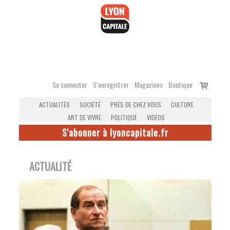
Accéder
au
contenu
Voir
Se connecter
S’enregistrer
Magazines
Boutique
le
ACTUALITÉS
SOCIÉTÉ
PRÈS DE CHEZ VOUS
CULTURE
panier
ART DE VIVRE
POLITIQUE
VIDÉOS
S'abonner à lyoncapitale.fr
ACTUALITÉ