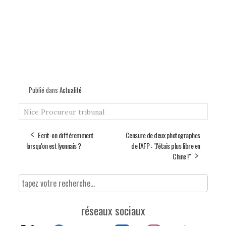
Publié dans
Actualité
Nice
Procureur
tribunal
Ecrit-on différemment
Censure de deux photographes
lorsqu'on est lyonnais ?
de l'AFP : "J'étais plus libre en
Chine !"
réseaux sociaux