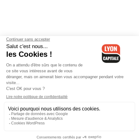
Contactez-nous
-
Mentions légales
-
CGV
-
Politique de
confidentialité
-
Gestion des cookies
-
Lyon Capitale TV
-
Archives
Lyon Capitale
Lyon Capitale - 51 avenue Maréchal Foch - CS 40091 - 69456 Lyon