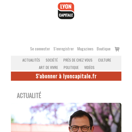
Accéder
au
contenu
Voir
Se connecter
S’enregistrer
Magazines
Boutique
le
ACTUALITÉS
SOCIÉTÉ
PRÈS DE CHEZ VOUS
CULTURE
panier
ART DE VIVRE
POLITIQUE
VIDÉOS
S'abonner à lyoncapitale.fr
ACTUALITÉ