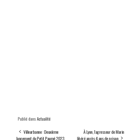
Publié dans
Actualité
Villeurbanne : Deuxième
À Lyon, l'agresseur de Marin
lancement du Petit Paumé 2023
libéré après 4 ans de prison