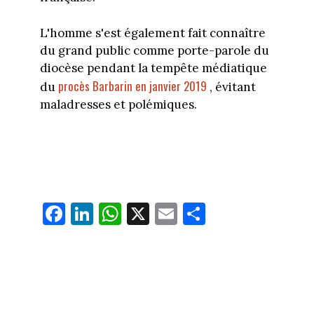
L'homme s'est également fait connaître
du grand public comme porte-parole du
diocèse pendant la tempête médiatique
procès Barbarin en janvier 2019
du
, évitant
maladresses et polémiques.
Fa
Li
W
X
E
Pa
ce
nk
ha
m
rt
bo
ed
ts
ail
ag
ok
In
Ap
er
p